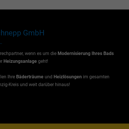
chnepp GmbH
prechpartner, wenn es um die
Modernisierung Ihres Bads
er
Heizungsanlage
geht!
llen Ihre
Bäderträume
und
Heizlösungen
im gesamten
zig-Kreis und weit darüber hinaus!